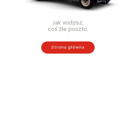
Jak widzisz,
coś źle poszło.
Strona główna