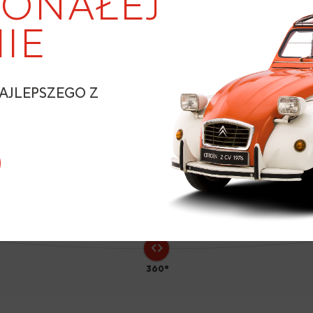
ONAŁEJ
IE
AJLEPSZEGO Z
N
360°