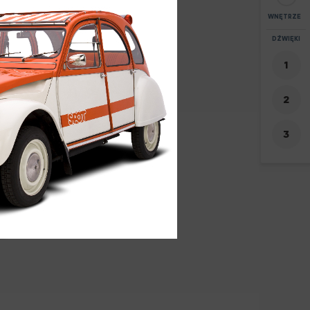
WNĘTRZE
POWIĘKSZEN
DŹWIĘKI
+
15
-